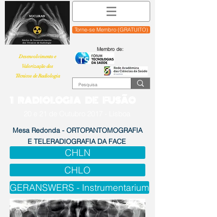
Torne-se Membro (GRATUITO)
Membro de:
Desenvolvimento e
Valorização dos
Técnicos de Radiologia
1 RADIOLOGIA DE FUSÃO
20 e 21 de Outubro 2017 - Lisboa
Mesa Redonda - ORTOPANTOMOGRAFIA
E TELERADIOGRAFIA DA FACE
CHLN
CHLO
GERANSWERS - Instrumentarium