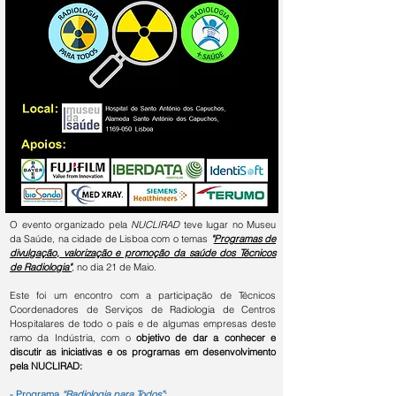
O evento organizado pela
NUCLIRAD
teve lugar no Museu
da Saúde, na cidade de Lisboa com o temas
"
Programas de
divulgação, valorização e promoção da saúde dos Técnicos
de Radiologia"
, no dia 21 de Maio.
Este foi um encontro com a participação de Técnicos
Coordenadores de Serviços de Radiologia de Centros
Hospitalares de todo o país e de algumas empresas deste
ramo da Indústria, com o
objetivo de dar a conhecer e
discutir as iniciativas e os programas em desenvolvimento
pela NUCLIRAD:
- Programa
“Radiologia para Todos”
;