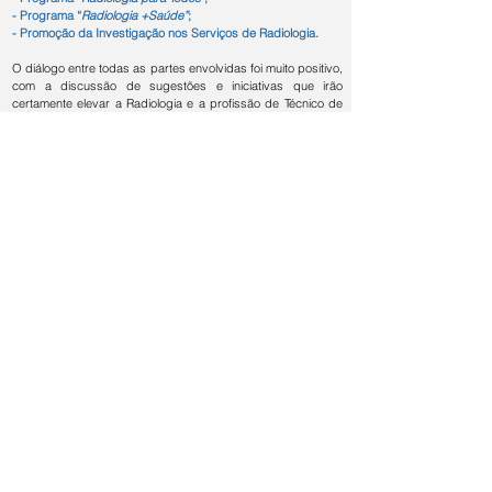
- Programa “
Radiologia +Saúde”
;
- Promoção da Investigação nos Serviços de Radiologia.
O diálogo entre todas as partes envolvidas foi muito positivo,
com a discussão de sugestões e iniciativas que irão
certamente elevar a Radiologia e a profissão de Técnico de
Radiologia a um patamar mais elevado, ao nível da
divulgação, valorização e promoção da saúde.
Muito Obrigado a todos e para o ano cá estaremos
novamente!
PROGRAMA DEFINITIVO
LOCAL DO EVENTO - Museu da Saúde, Lisboa
GALERIA DE FOTOS
+351 914954194
ndtradiologia@gmail.com
Rua Ponte da Pedra, Nº 14,
Estrada Casal Pão Coito,
2665-022
Azueira - Mafra