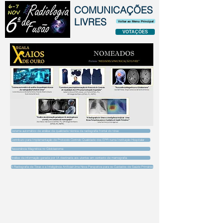
COMUNICAÇÕES
LIVRES
Voltar ao Menu Principal
VOTAÇÕES
Sistema automático de análise da qualidade técnica da radiografia frontal do tórax
Contributo para Implementação de Protocolo Controlo Qualidade dos EPR numa Instituição Hospitalar
Ressonância Magnética no Glioblastoma
Análise da informação gerada por IA destinada aos utentes em contexto de mamografia
A Radiografia de Tórax e a Inteligência Artificial-Uma Nova Perspetiva para os Cuidados de Saúde Primários