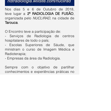
Nos dias 5 e 6 de Outubro de 2018,
teve lugar a
2ª RADIOLOGIA DE FUSÃO
,
organizada pelo
NUCLIRAD
, na cidade de
Tarouca
.
O Encontro teve a participação de:
- Serviços de Radiologia de centros
hospitalares de todo o país;
- Escolas Superiores de Sáude, que
ministram o curso de Imagem Médica e
Radioterapia;
- Empresas da área da Radiologia.
Sempre com o objetivo de partilhar
conhecimentos e experiências práticas no
que diz respeito às diversas técnicas
radiológicas.
Tudo no sentido de otimizar a técnica
radiológica dos profissionais, promovendo
cada vez mais a profissão de TÉCNICO DE
RADIOLOGIA.
PROGRAMA