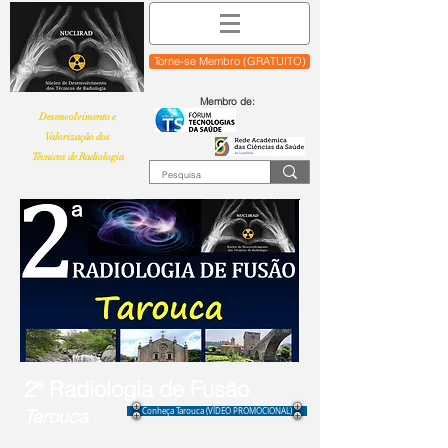
Torne-se Membro (GRATUITO)
Membro de:
Desenvolvimento e
Valorização dos
Técnicos de Radiologia
2
Radiologia de Fusão
ª
Tarouca
Conheça Tarouca (VÍDEO PROMOCIONAL)